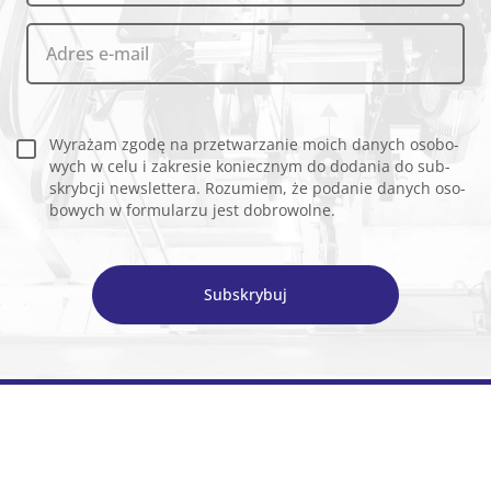
Wy­ra­żam zgodę na prze­twa­rza­nie moich da­nych oso­bo­
wych w celu i za­kre­sie ko­niecz­nym do do­da­nia do sub­
skryb­cji new­slet­te­ra. Ro­zu­miem, że po­da­nie da­nych oso­
bo­wych w for­mu­la­rzu jest do­bro­wol­ne.
Subskrybuj