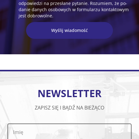
od­po­wie­dzi na prze­sła­ne py­ta­nie. Ro­zu­miem, że po­
da­nie da­nych oso­bo­wych w for­mu­la­rzu kon­tak­to­wym
jest do­bro­wol­ne.
Wyślij wiadomość
NEWSLETTER
ZAPISZ SIĘ I BĄDŹ NA BIEŻĄCO