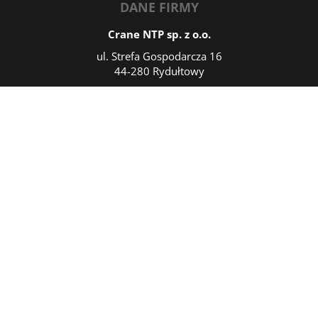
DANE FIRMY
Crane NTP sp. z o.o.
ul. Strefa Gospodarcza 16
44-280 Rydułtowy
NIP: 6423221438
REGON: 385357502
KRS: 0000824797
Czynne: Pn.-Pt. 7:30-15:30
DANE KONTAKTOWE
T/fax:
32 43 06 156
T:
+48 502 246 050
T:
+48 505 444 826
M:
sprzedaz@cranentp.pl
M:
marketing@cranentp.pl
M:
zarzad@cranentp.pl