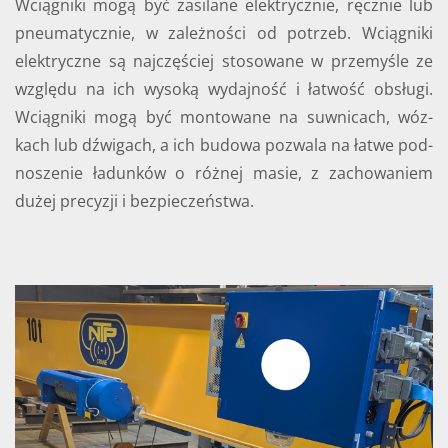
Wcią­gni­ki mogą być za­si­la­ne elek­trycz­nie, ręcz­nie lub
pneu­ma­tycz­nie, w za­leż­no­ści od po­trzeb. Wcią­gni­ki
elek­trycz­ne są naj­czę­ściej sto­so­wa­ne w prze­my­śle ze
wzglę­du na ich wy­so­ką wy­daj­ność i ła­twość ob­słu­gi.
Wcią­gni­ki mogą być mon­to­wa­ne na suw­ni­cach, wóz­
kach lub dźwi­gach, a ich bu­do­wa po­zwa­la na łatwe pod­
no­sze­nie ła­dun­ków o róż­nej masie, z za­cho­wa­niem
dużej pre­cy­zji i bez­pie­czeń­stwa.