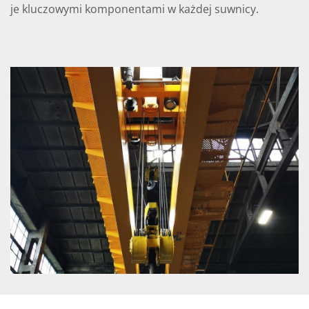
je klu­czo­wy­mi kom­po­nen­ta­mi w każ­dej suw­ni­cy.