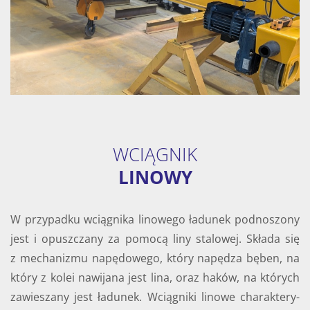
WCIĄGNIK
LINOWY
W przy­pad­ku wcią­gni­ka li­no­we­go ła­du­nek pod­no­szo­ny
jest i opusz­cza­ny za po­mo­cą liny sta­lo­wej. Skła­da się
z me­cha­ni­zmu na­pę­do­we­go, który na­pę­dza bęben, na
który z kolei na­wi­ja­na jest lina, oraz haków, na któ­rych
za­wie­sza­ny jest ła­du­nek. Wcią­gni­ki li­no­we cha­rak­te­ry­