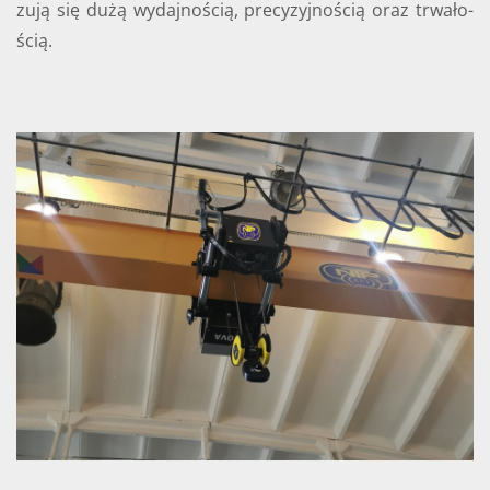
zu­ją się dużą wy­daj­no­ścią, pre­cy­zyj­no­ścią oraz trwa­ło­
ścią.