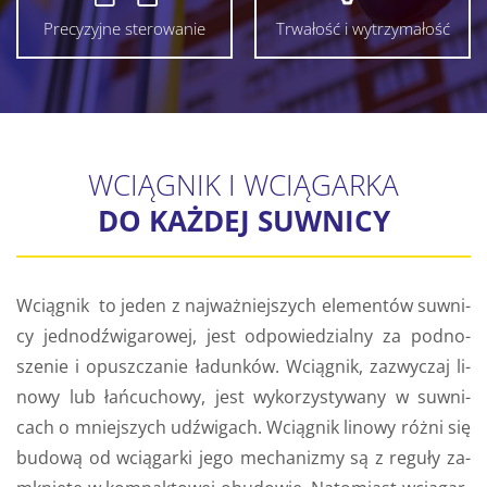
Precyzyjne sterowanie
Trwałość i wytrzymałość
WCIĄGNIK I WCIĄGARKA
DO KAŻDEJ SUWNICY
Wcią­gnik to jeden z naj­waż­niej­szych ele­men­tów suw­ni­
cy jed­no­dź­wi­ga­ro­wej, jest od­po­wie­dzial­ny za pod­no­
sze­nie i opusz­cza­nie ła­dun­ków. Wcią­gnik, za­zwy­czaj li­
no­wy lub łań­cu­cho­wy, jest wy­ko­rzy­sty­wa­ny w suw­ni­
cach o mniej­szych udźwi­gach. Wcią­gnik li­no­wy różni się
bu­do­wą od wcią­gar­ki jego me­cha­ni­zmy są z re­gu­ły za­