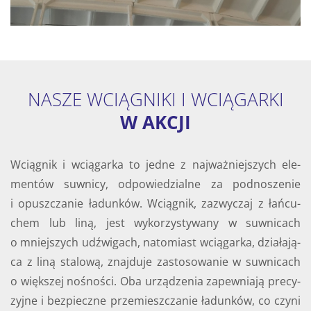
NASZE WCIĄGNIKI I WCIĄGARKI
W AKCJI
Wcią­gnik i wcią­gar­ka to jedne z naj­waż­niej­szych ele­
men­tów suw­ni­cy, od­po­wie­dzial­ne za pod­no­sze­nie
i opusz­cza­nie ła­dun­ków. Wcią­gnik, za­zwy­czaj z łań­cu­
chem lub liną, jest wy­ko­rzy­sty­wa­ny w suw­ni­cach
o mniej­szych udźwi­gach, na­to­miast wcią­gar­ka, dzia­ła­ją­
ca z liną sta­lo­wą, znaj­du­je za­sto­so­wa­nie w suw­ni­cach
o więk­szej no­śno­ści. Oba urzą­dze­nia za­pew­nia­ją pre­cy­
zyj­ne i bez­piecz­ne prze­miesz­cza­nie ła­dun­ków, co czyni