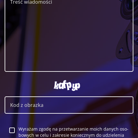
Wy­ra­żam zgodę na prze­twa­rza­nie moich da­nych oso­
bo­wych w celu i za­kre­sie ko­niecz­nym do udzie­le­nia