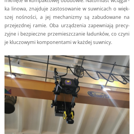
mknię­te w kom­pak­to­wej obu­do­wie. Na­to­miast wcią­gar­
ka li­no­wa, znaj­du­je za­sto­so­wa­nie w suw­ni­cach o więk­
szej no­śno­ści, a jej me­cha­ni­zmy są za­bu­do­wa­ne na
prze­jezd­nej ramie. Oba urzą­dze­nia za­pew­nia­ją pre­cy­
zyj­ne i bez­piecz­ne prze­miesz­cza­nie ła­dun­ków, co czyni
je klu­czo­wy­mi kom­po­nen­ta­mi w każ­dej suw­ni­cy.