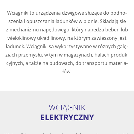
Wcią­gni­ki to urzą­dze­nia dźwi­go­we słu­żą­ce do pod­no­
sze­nia i opusz­cza­nia ła­dun­ków w pio­nie. Skła­da­ją się
z me­cha­ni­zmu na­pę­do­we­go, który na­pę­dza bęben lub
wie­lo­kli­no­wy układ li­no­wy, na któ­rym za­wie­szo­ny jest
ła­du­nek. Wcią­gni­ki są wy­ko­rzy­sty­wa­ne w róż­nych ga­łę­
ziach prze­my­słu, w tym w ma­ga­zy­nach, ha­lach pro­duk­
cyj­nych, a także na bu­do­wach, do trans­por­tu ma­te­ria­
łów.
WCIĄGNIK
ELEKTRYCZNY