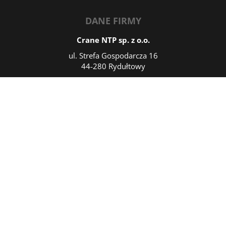
DANE FIRMY
Crane NTP sp. z o.o.
ul. Strefa Gospodarcza 16
44-280 Rydułtowy
NIP: 6423221438
REGON: 385357502
KRS: 0000824797
Czynne: Pn.-Pt. 7:30-15:30
DANE KONTAKTOWE
T/fax:
32 43 06 156
T:
+48 502 246 050
T:
+48 505 444 826
M:
sprzedaz@cranentp.pl
M:
marketing@cranentp.pl