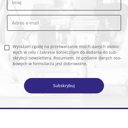
Wy­ra­żam zgodę na prze­twa­rza­nie moich da­nych oso­bo­
wych w celu i za­kre­sie ko­niecz­nym do do­da­nia do sub­
skryb­cji new­slet­te­ra. Ro­zu­miem, że po­da­nie da­nych oso­
bo­wych w for­mu­la­rzu jest do­bro­wol­ne.
Subskrybuj