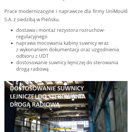
Prace mo­der­ni­za­cyj­ne i na­praw­cze dla firmy Uni­Mo­uld
S.A. z sie­dzi­bą w Pień­sku.
dostawa i montaż rezystora rozruchow-
regulacyjnego
naprawa mocowania kabiny suwnicy wraz
z wykonaniem dokumentacji oraz uzgodnienia
odbioru z UDT
dostosowanie suwnicy lejniczej do sterowania
drogą radiową