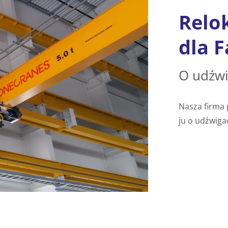
Relo
dla 
O udźwi
Nasza firma pod
ju o udźwi­ga