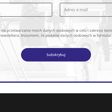
na prze­twa­rza­nie moich da­nych oso­bo­wych w celu i za­kre­sie ko­n
new­slet­te­ra. Ro­zu­miem, że po­da­nie da­nych oso­bo­wych w for­mu­la­r
Subskrybuj