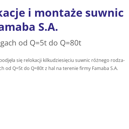
kacje i montaże suwnic
Famaba S.A.
gach od Q=5t do Q=80t
­ję­ła się re­lo­ka­cji kil­ku­dzie­się­ciu suw­nic róż­ne­go ro­dza­
ch od Q=5t do Q=80t z hal na te­re­nie firmy Fa­ma­ba S.A.