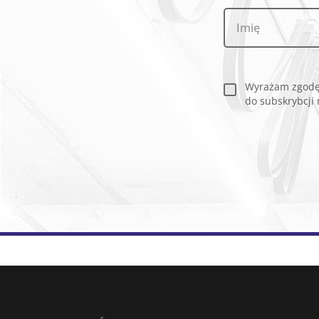
Wy­ra­żam zgodę 
do sub­skryb­cji 