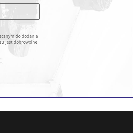
iecz­nym do do­da­nia
zu jest do­bro­wol­ne.